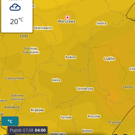
20
°C
Piątek 07.08
04:00