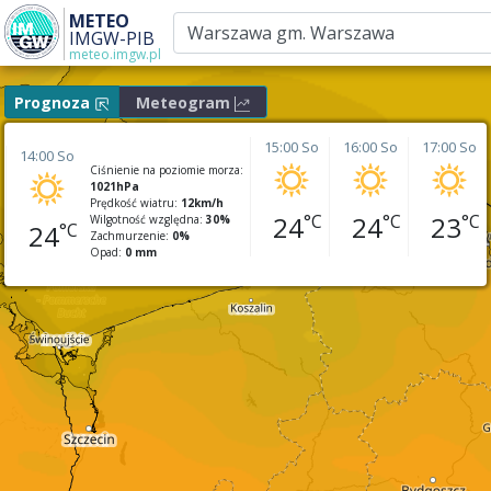
METEO
IMGW-PIB
meteo.imgw.pl
Prognoza
Meteogram
15:00 So
16:00 So
17:00 So
14:00 So
Ciśnienie na poziomie morza:
1021hPa
Prędkość wiatru:
12km/h
24
24
23
Wilgotność względna:
30%
24
Zachmurzenie:
0%
Opad:
0 mm