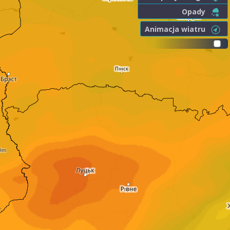
Opady
Animacja wiatru