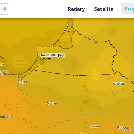
Pro
Radary
Satelita